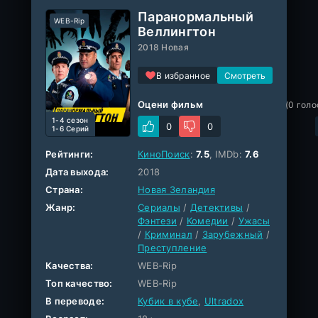
Паранормальный
WEB-Rip
Веллингтон
2018 Новая
В избранное
Оцени фильм
(
0
голо
1-4 cезон
0
0
1-6 Серий
Рейтинги:
КиноПоиск
:
7.5
, IMDb:
7.6
Дата выхода:
2018
Страна:
Новая Зеландия
Жанр:
Сериалы
/
Детективы
/
Фэнтези
/
Комедии
/
Ужасы
/
Криминал
/
Зарубежный
/
Преступление
Качества:
WEB-Rip
Топ качество:
WEB-Rip
В переводе:
Кубик в кубе
,
Ultradox