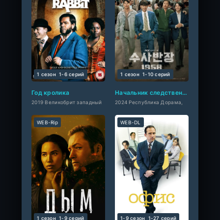
1 сезон
1-6 cерий
1 сезон
1-10 cерий
Год кролика
Начальник следственного отдела, 1958 год
2019 Великобрит западный
2024 Республика Дорама,
WEB-Rip
WEB-DL
1 сезон
1-9 cерий
1-9 сезон
1-27 cерий