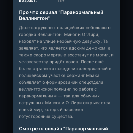
Возраст:
18+
Про что сериал "Паранормальный
Веллингтон"
Двое патрульных полицейских небольшого
городка Веллингтон, Миног и О`Лири,
находят на улице необычную девушку. Та
заявляет, что является адским демоном, а
также скоро мертвые восстанут из могил, и
человечеству придёт конец. После ещё
более странного поведения задержанной в
полицейском участке сержант Маака
объявляет о формировании спецотдела
веллингтонской полиции по работе с
паранормальным — так для обычных
патрульных Минога и О`Лири открывается
новый мир, который населяют
потусторонние существа.
Смотреть онлайн "Паранормальный