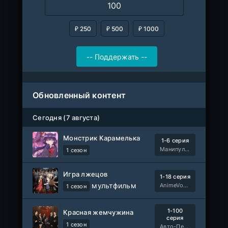
₽ 250
₽ 500
₽ 1000
Обновленный контент
Сегодня (7 августа)
Монстрик Карамелька
1-6 серия
Манипулятор, SubVost, AnimeVost, FumoDub
1 сезон
Игра лжецов
1-18 серия
мультфильм
AnimeVost, Субтитры, SHIZA Project, Dream Cast, Reanimedia, AniBaza
1 сезон
1-100
Красная жемчужина
серия
1 сезон
Авто-Перевод