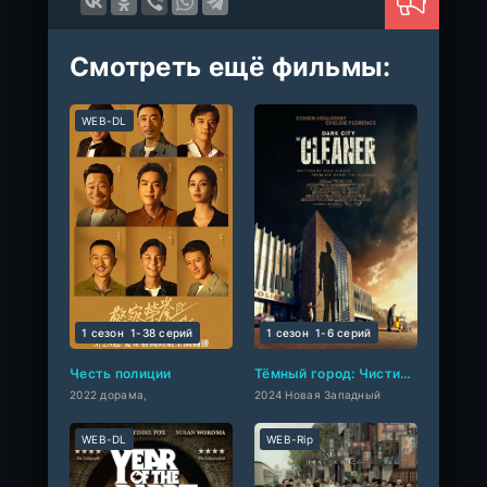
Смотреть ещё фильмы:
WEB-DL
1 сезон
1-38 cерий
1 сезон
1-6 cерий
Честь полиции
Тёмный город: Чистильщик
2022 дорама,
2024 Новая Западный
WEB-DL
WEB-Rip