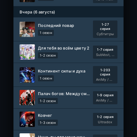
Вчера (6 августа)
1-27
Последний повар
серия
1 сезон
Субтитры
Для тебя во всём цвету 2
1-7 серия
SubVost, Манипулятор
1-2 сезон
1-203
Континент силы и духа
серия
1 сезон
AniMy / RuChiMe
Палач богов: Между смертным и божественным царством 2
1-9 серия
AniMy / RuChiMe
1-2 сезон
Ковчег
1-2 серия
Ultradox
1-3 сезон