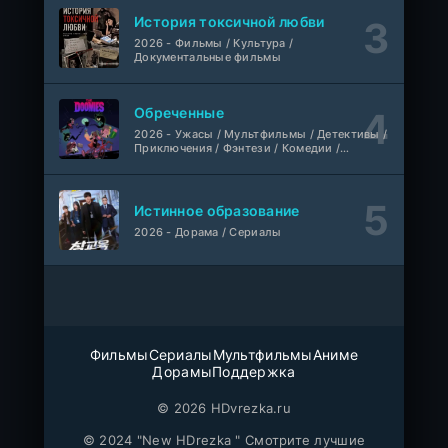
Ultradox
1-4 сезон
История токсичной любви
2026 - Фильмы / Культура /
Документальные фильмы
1-110
Связанные судьбой
серия
1 сезон
Мыльные оперы Турции, AlisaDirilis, Субтитры
Обреченные
Шатёр чародея
2026 - Ужасы / Мультфильмы / Детективы /
1-6 серия
Приключения / Фэнтези / Комедии /
Дубляж
1 сезон
Триллер / Семейные / Сериалы
Истинное образование
2026 - Дорама / Сериалы
Фильмы
Сериалы
Мультфильмы
Аниме
Дорамы
Поддержка
© 2026 HDvrezka.ru
© 2024 "New HDrezka " Смотрите лучшие